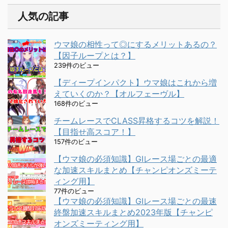
人気の記事
ウマ娘の相性って◎にするメリットあるの？
【因子ループとは？】
239件のビュー
【ディープインパクト】ウマ娘はこれから増
えていくのか？【オルフェーヴル】
168件のビュー
チームレースでCLASS昇格するコツを解説！
【目指せ高スコア！】
157件のビュー
【ウマ娘の必須知識】GⅠレース場ごとの最適
な加速スキルまとめ【チャンピオンズミーテ
ィング用】
77件のビュー
【ウマ娘の必須知識】GⅠレース場ごとの最速
終盤加速スキルまとめ2023年版【チャンピ
オンズミーティング用】