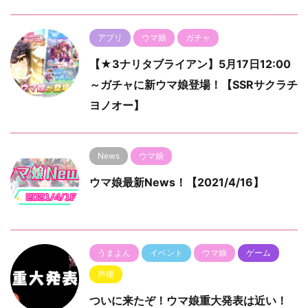
アプリ
ウマ娘
ガチャ
【★3ナリタブライアン】5月17日12:00
～ガチャに新ウマ娘登場！【SSRサクラチ
ヨノオー】
News
ウマ娘
ウマ娘最新News！【2021/4/16】
うまよん
イベント
ウマ娘
ゲーム
声優
ついに来たぞ！ウマ娘重大発表は近い！