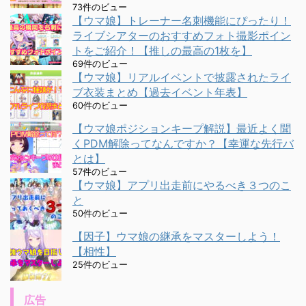
73件のビュー
【ウマ娘】トレーナー名刺機能にぴったり！
ライブシアターのおすすめフォト撮影ポイン
トをご紹介！【推しの最高の1枚を】
69件のビュー
【ウマ娘】リアルイベントで披露されたライ
ブ衣装まとめ【過去イベント年表】
60件のビュー
【ウマ娘ポジションキープ解説】最近よく聞
くPDM解除ってなんですか？【幸運な先行バ
とは】
57件のビュー
【ウマ娘】アプリ出走前にやるべき３つのこ
と
50件のビュー
【因子】ウマ娘の継承をマスターしよう！
【相性】
25件のビュー
広告