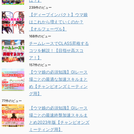
は？】
239件のビュー
【ディープインパクト】ウマ娘
はこれから増えていくのか？
【オルフェーヴル】
168件のビュー
チームレースでCLASS昇格する
コツを解説！【目指せ高スコ
ア！】
157件のビュー
【ウマ娘の必須知識】GⅠレース
場ごとの最適な加速スキルまと
め【チャンピオンズミーティン
グ用】
77件のビュー
【ウマ娘の必須知識】GⅠレース
場ごとの最速終盤加速スキルま
とめ2023年版【チャンピオンズ
ミーティング用】