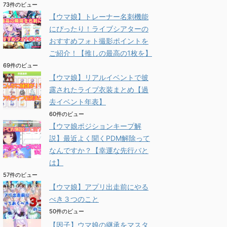
73件のビュー
【ウマ娘】トレーナー名刺機能
にぴったり！ライブシアターの
おすすめフォト撮影ポイントを
ご紹介！【推しの最高の1枚を】
69件のビュー
【ウマ娘】リアルイベントで披
露されたライブ衣装まとめ【過
去イベント年表】
60件のビュー
【ウマ娘ポジションキープ解
説】最近よく聞くPDM解除って
なんですか？【幸運な先行バと
は】
57件のビュー
【ウマ娘】アプリ出走前にやる
べき３つのこと
50件のビュー
【因子】ウマ娘の継承をマスタ