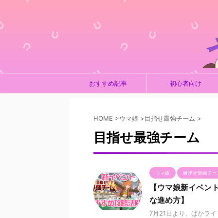
おすすめ記事
初心者向け
HOME
>
ウマ娘
>
目指せ最強チーム
>
目指せ最強チーム
ウマ娘
目指せ最強チー
【ウマ娘新イベン
な進め方】
7月21日より、ぱかラ