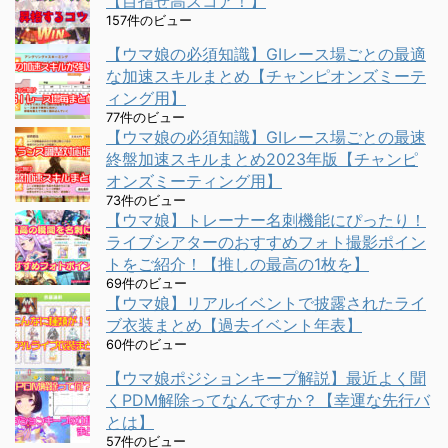
【目指せ高スコア！】
157件のビュー
【ウマ娘の必須知識】GⅠレース場ごとの最適
な加速スキルまとめ【チャンピオンズミーテ
ィング用】
77件のビュー
【ウマ娘の必須知識】GⅠレース場ごとの最速
終盤加速スキルまとめ2023年版【チャンピ
オンズミーティング用】
73件のビュー
【ウマ娘】トレーナー名刺機能にぴったり！
ライブシアターのおすすめフォト撮影ポイン
トをご紹介！【推しの最高の1枚を】
69件のビュー
【ウマ娘】リアルイベントで披露されたライ
ブ衣装まとめ【過去イベント年表】
60件のビュー
【ウマ娘ポジションキープ解説】最近よく聞
くPDM解除ってなんですか？【幸運な先行バ
とは】
57件のビュー