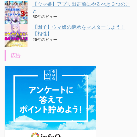
【ウマ娘】アプリ出走前にやるべき３つのこ
と
50件のビュー
【因子】ウマ娘の継承をマスターしよう！
【相性】
25件のビュー
広告