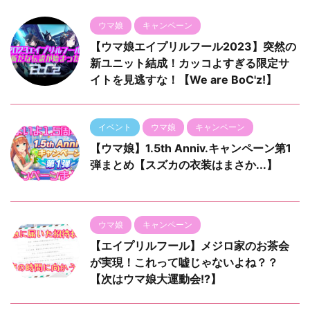
ウマ娘
キャンペーン
【ウマ娘エイプリルフール2023】突然の
新ユニット結成！カッコよすぎる限定サ
イトを見逃すな！【We are BoC'z!】
イベント
ウマ娘
キャンペーン
【ウマ娘】1.5th Anniv.キャンペーン第1
弾まとめ【スズカの衣装はまさか...】
ウマ娘
キャンペーン
【エイプリルフール】メジロ家のお茶会
が実現！これって嘘じゃないよね？？
【次はウマ娘大運動会!?】