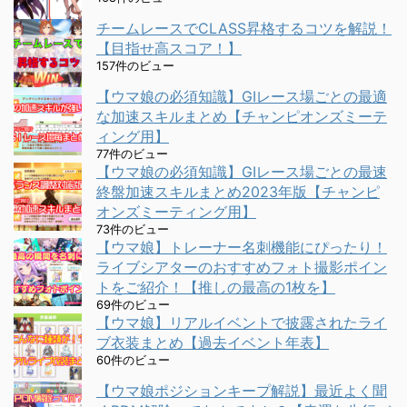
チームレースでCLASS昇格するコツを解説！
【目指せ高スコア！】
157件のビュー
【ウマ娘の必須知識】GⅠレース場ごとの最適
な加速スキルまとめ【チャンピオンズミーテ
ィング用】
77件のビュー
【ウマ娘の必須知識】GⅠレース場ごとの最速
終盤加速スキルまとめ2023年版【チャンピ
オンズミーティング用】
73件のビュー
【ウマ娘】トレーナー名刺機能にぴったり！
ライブシアターのおすすめフォト撮影ポイン
トをご紹介！【推しの最高の1枚を】
69件のビュー
【ウマ娘】リアルイベントで披露されたライ
ブ衣装まとめ【過去イベント年表】
60件のビュー
【ウマ娘ポジションキープ解説】最近よく聞