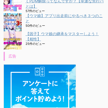
くPDM解除ってなんですか？【幸運な先行バ
とは】
57件のビュー
【ウマ娘】アプリ出走前にやるべき３つのこ
と
50件のビュー
【因子】ウマ娘の継承をマスターしよう！
【相性】
25件のビュー
広告