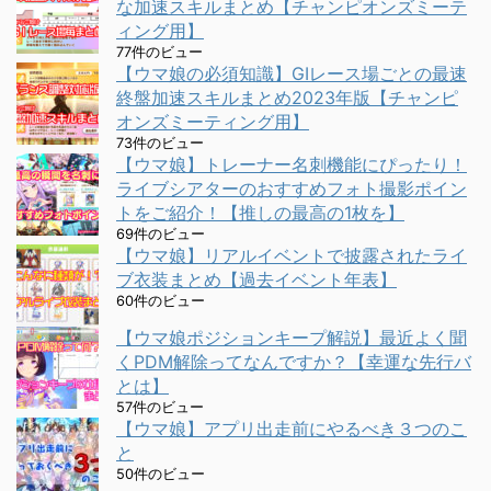
な加速スキルまとめ【チャンピオンズミーテ
ィング用】
77件のビュー
【ウマ娘の必須知識】GⅠレース場ごとの最速
終盤加速スキルまとめ2023年版【チャンピ
オンズミーティング用】
73件のビュー
【ウマ娘】トレーナー名刺機能にぴったり！
ライブシアターのおすすめフォト撮影ポイン
トをご紹介！【推しの最高の1枚を】
69件のビュー
【ウマ娘】リアルイベントで披露されたライ
ブ衣装まとめ【過去イベント年表】
60件のビュー
【ウマ娘ポジションキープ解説】最近よく聞
くPDM解除ってなんですか？【幸運な先行バ
とは】
57件のビュー
【ウマ娘】アプリ出走前にやるべき３つのこ
と
50件のビュー