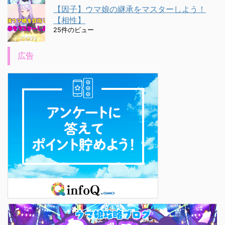
【因子】ウマ娘の継承をマスターしよう！
【相性】
25件のビュー
広告