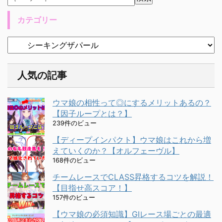
カテゴリー
人気の記事
ウマ娘の相性って◎にするメリットあるの？
【因子ループとは？】
239件のビュー
【ディープインパクト】ウマ娘はこれから増
えていくのか？【オルフェーヴル】
168件のビュー
チームレースでCLASS昇格するコツを解説！
【目指せ高スコア！】
157件のビュー
【ウマ娘の必須知識】GⅠレース場ごとの最適