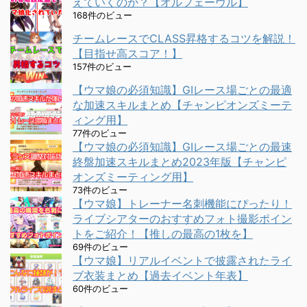
えていくのか？【オルフェーヴル】
168件のビュー
チームレースでCLASS昇格するコツを解説！
【目指せ高スコア！】
157件のビュー
【ウマ娘の必須知識】GⅠレース場ごとの最適
な加速スキルまとめ【チャンピオンズミーテ
ィング用】
77件のビュー
【ウマ娘の必須知識】GⅠレース場ごとの最速
終盤加速スキルまとめ2023年版【チャンピ
オンズミーティング用】
73件のビュー
【ウマ娘】トレーナー名刺機能にぴったり！
ライブシアターのおすすめフォト撮影ポイン
トをご紹介！【推しの最高の1枚を】
69件のビュー
【ウマ娘】リアルイベントで披露されたライ
ブ衣装まとめ【過去イベント年表】
60件のビュー