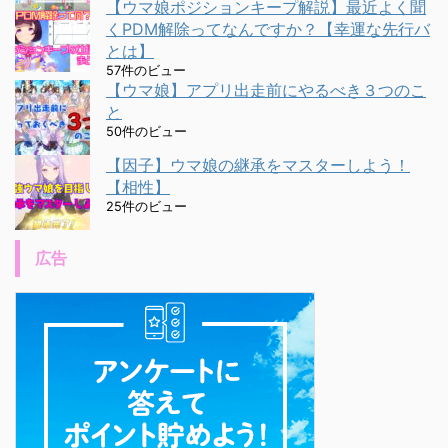
【ウマ娘ポジションキープ解説】最近よく聞
くPDM解除ってなんですか？【幸運な先行バ
とは】
57件のビュー
【ウマ娘】アプリ出走前にやるべき３つのこ
と
50件のビュー
【因子】ウマ娘の継承をマスターしよう！
【相性】
25件のビュー
広告