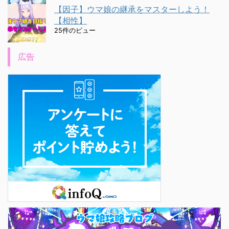
【因子】ウマ娘の継承をマスターしよう！
【相性】
25件のビュー
広告