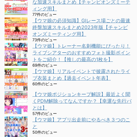
な加速スキルまとめ【チャンピオンズミーテ
ィング用】
77件のビュー
【ウマ娘の必須知識】GⅠレース場ごとの最速
終盤加速スキルまとめ2023年版【チャンピ
オンズミーティング用】
73件のビュー
【ウマ娘】トレーナー名刺機能にぴったり！
ライブシアターのおすすめフォト撮影ポイン
トをご紹介！【推しの最高の1枚を】
69件のビュー
【ウマ娘】リアルイベントで披露されたライ
ブ衣装まとめ【過去イベント年表】
60件のビュー
【ウマ娘ポジションキープ解説】最近よく聞
くPDM解除ってなんですか？【幸運な先行バ
とは】
57件のビュー
【ウマ娘】アプリ出走前にやるべき３つのこ
と
50件のビュー