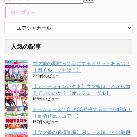
カテゴリー
人気の記事
ウマ娘の相性って◎にするメリットあるの？
【因子ループとは？】
239件のビュー
【ディープインパクト】ウマ娘はこれから増
えていくのか？【オルフェーヴル】
168件のビュー
チームレースでCLASS昇格するコツを解説！
【目指せ高スコア！】
157件のビュー
【ウマ娘の必須知識】GⅠレース場ごとの最適