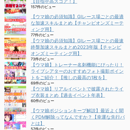
【目指せ高スコア！】
157件のビュー
【ウマ娘の必須知識】GⅠレース場ごとの最適
な加速スキルまとめ【チャンピオンズミーテ
ィング用】
77件のビュー
【ウマ娘の必須知識】GⅠレース場ごとの最速
終盤加速スキルまとめ2023年版【チャンピ
オンズミーティング用】
73件のビュー
【ウマ娘】トレーナー名刺機能にぴったり！
ライブシアターのおすすめフォト撮影ポイン
トをご紹介！【推しの最高の1枚を】
69件のビュー
【ウマ娘】リアルイベントで披露されたライ
ブ衣装まとめ【過去イベント年表】
60件のビュー
【ウマ娘ポジションキープ解説】最近よく聞
くPDM解除ってなんですか？【幸運な先行バ
とは】
57件のビュー