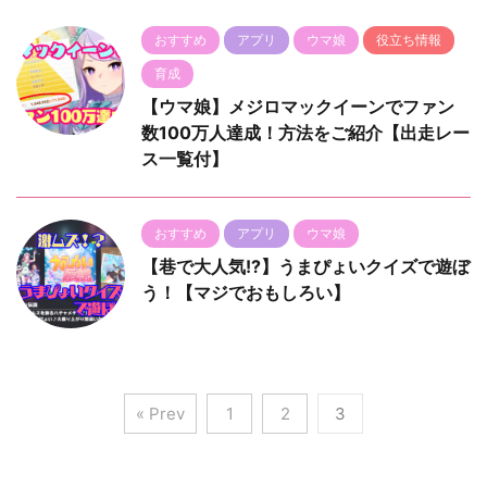
おすすめ
アプリ
ウマ娘
役立ち情報
育成
【ウマ娘】メジロマックイーンでファン
数100万人達成！方法をご紹介【出走レー
ス一覧付】
おすすめ
アプリ
ウマ娘
【巷で大人気!?】うまぴょいクイズで遊ぼ
う！【マジでおもしろい】
« Prev
1
2
3