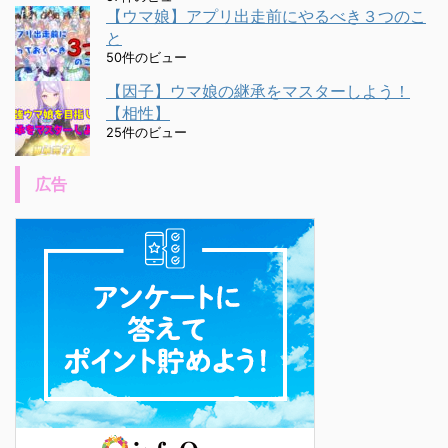
【ウマ娘】アプリ出走前にやるべき３つのこ
と
50件のビュー
【因子】ウマ娘の継承をマスターしよう！
【相性】
25件のビュー
広告