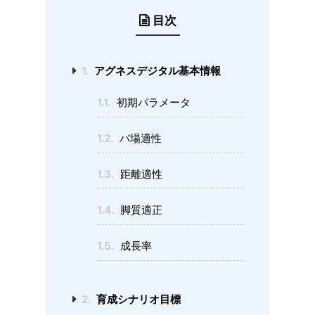
目次
1.
アグネスデジタル基本情報
1.1.
初期パラメータ
1.2.
バ場適性
1.3.
距離適性
1.4.
脚質適正
1.5.
成長率
2.
育成シナリオ目標