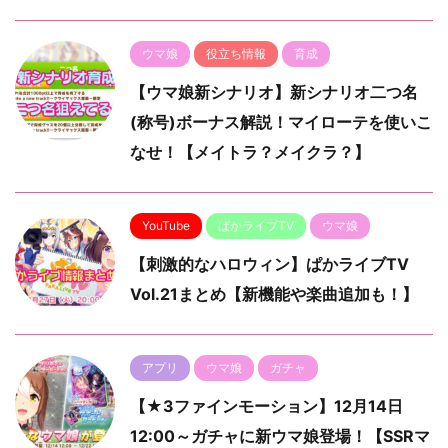
ウマ娘
役立ち情報
育成
【ウマ娘新シナリオ】新シナリオ二つ名
(称号)ボーナス解説！マイローテを使いこ
なせ！【メイトラ？メイクラ？】
YouTube
ぱかライブTV
ウマ娘
【刺激的なハロウィン】ぱかライブTV
Vol.21まとめ【新機能や楽曲追加も！】
アプリ
ウマ娘
ガチャ
【★3ファインモーション】12月14日
12:00～ガチャに新ウマ娘登場！【SSRマ