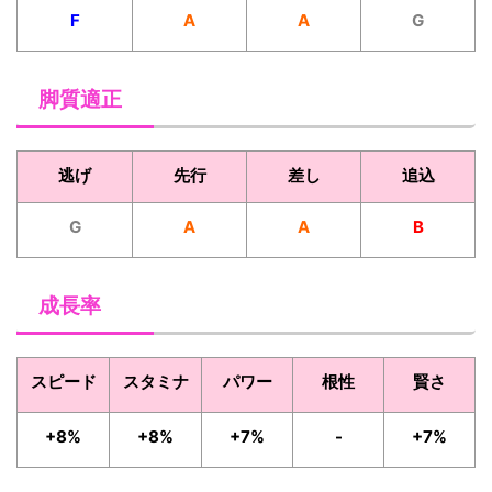
F
A
A
G
脚質適正
逃げ
先行
差し
追込
G
A
A
B
成長率
スピード
スタミナ
パワー
根性
賢さ
+8%
+8%
+7%
-
+7%