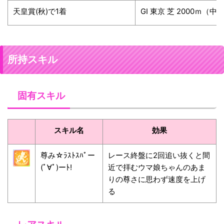
天皇賞(秋)で1着
GⅠ 東京 芝 2000ｍ（
所持スキル
固有スキル
スキル名
効果
尊み☆ﾗｽﾄｽﾊﾟー
レース終盤に2回追い抜くと間
(ﾟ∀ﾟ)ーﾄ!
近で拝むウマ娘ちゃんのあま
りの尊さに思わず速度を上げ
る