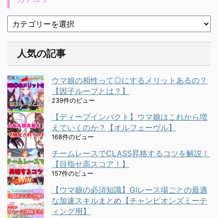
人気の記事
ウマ娘の相性って◎にするメリットあるの？
【因子ループとは？】
239件のビュー
【ディープインパクト】ウマ娘はこれから増
えていくのか？【オルフェーヴル】
168件のビュー
チームレースでCLASS昇格するコツを解説！
【目指せ高スコア！】
157件のビュー
【ウマ娘の必須知識】GⅠレース場ごとの最適
な加速スキルまとめ【チャンピオンズミーテ
ィング用】