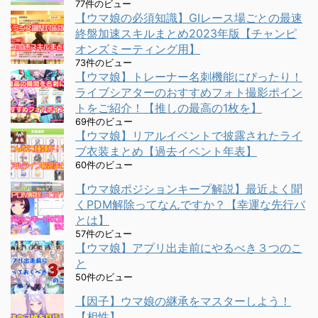
77件のビュー
【ウマ娘の必須知識】GⅠレース場ごとの最速
終盤加速スキルまとめ2023年版【チャンピ
オンズミーティング用】
73件のビュー
【ウマ娘】トレーナー名刺機能にぴったり！
ライブシアターのおすすめフォト撮影ポイン
トをご紹介！【推しの最高の1枚を】
69件のビュー
【ウマ娘】リアルイベントで披露されたライ
ブ衣装まとめ【過去イベント年表】
60件のビュー
【ウマ娘ポジションキープ解説】最近よく聞
くPDM解除ってなんですか？【幸運な先行バ
とは】
57件のビュー
【ウマ娘】アプリ出走前にやるべき３つのこ
と
50件のビュー
【因子】ウマ娘の継承をマスターしよう！
【相性】