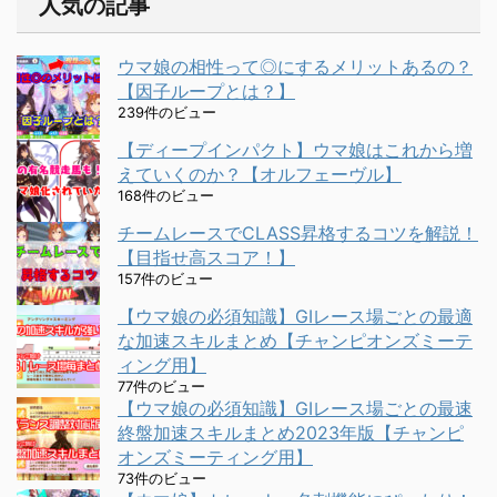
人気の記事
ウマ娘の相性って◎にするメリットあるの？
【因子ループとは？】
239件のビュー
【ディープインパクト】ウマ娘はこれから増
えていくのか？【オルフェーヴル】
168件のビュー
チームレースでCLASS昇格するコツを解説！
【目指せ高スコア！】
157件のビュー
【ウマ娘の必須知識】GⅠレース場ごとの最適
な加速スキルまとめ【チャンピオンズミーテ
ィング用】
77件のビュー
【ウマ娘の必須知識】GⅠレース場ごとの最速
終盤加速スキルまとめ2023年版【チャンピ
オンズミーティング用】
73件のビュー