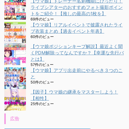
【ウマ娘】トレーナー名刺機能にぴったり！
ライブシアターのおすすめフォト撮影ポイン
トをご紹介！【推しの最高の1枚を】
69件のビュー
【ウマ娘】リアルイベントで披露されたライ
ブ衣装まとめ【過去イベント年表】
60件のビュー
【ウマ娘ポジションキープ解説】最近よく聞
くPDM解除ってなんですか？【幸運な先行バ
とは】
57件のビュー
【ウマ娘】アプリ出走前にやるべき３つのこ
と
50件のビュー
【因子】ウマ娘の継承をマスターしよう！
【相性】
25件のビュー
広告